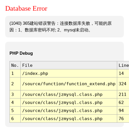
Database Error
(1040) 365建站错误警告：连接数据库失败，可能的原
因：1、数据库密码不对; 2、mysql未启动。
PHP Debug
No.
File
Line
1
/index.php
14
2
/source/function/function_extend.php
324
3
/source/class/jzmysql.class.php
211
4
/source/class/jzmysql.class.php
62
5
/source/class/jzmysql.class.php
94
6
/source/class/jzmysql.class.php
76