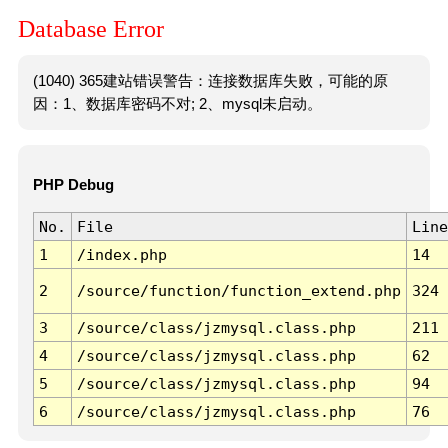
Database Error
(1040) 365建站错误警告：连接数据库失败，可能的原
因：1、数据库密码不对; 2、mysql未启动。
PHP Debug
No.
File
Line
1
/index.php
14
2
/source/function/function_extend.php
324
3
/source/class/jzmysql.class.php
211
4
/source/class/jzmysql.class.php
62
5
/source/class/jzmysql.class.php
94
6
/source/class/jzmysql.class.php
76