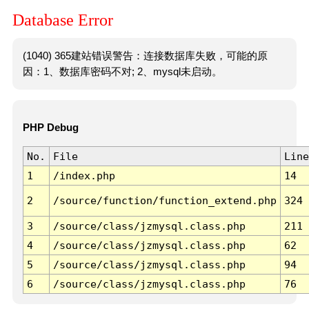
Database Error
(1040) 365建站错误警告：连接数据库失败，可能的原
因：1、数据库密码不对; 2、mysql未启动。
PHP Debug
No.
File
Line
1
/index.php
14
2
/source/function/function_extend.php
324
3
/source/class/jzmysql.class.php
211
4
/source/class/jzmysql.class.php
62
5
/source/class/jzmysql.class.php
94
6
/source/class/jzmysql.class.php
76