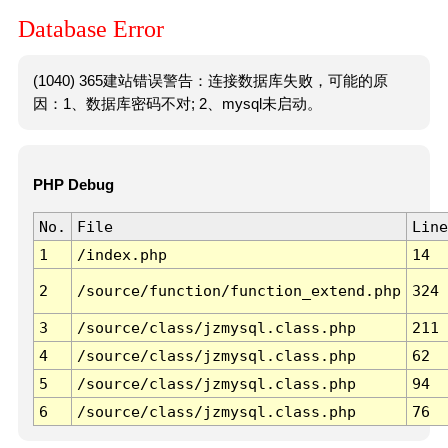
Database Error
(1040) 365建站错误警告：连接数据库失败，可能的原
因：1、数据库密码不对; 2、mysql未启动。
PHP Debug
No.
File
Line
1
/index.php
14
2
/source/function/function_extend.php
324
3
/source/class/jzmysql.class.php
211
4
/source/class/jzmysql.class.php
62
5
/source/class/jzmysql.class.php
94
6
/source/class/jzmysql.class.php
76