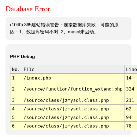
Database Error
(1040) 365建站错误警告：连接数据库失败，可能的原
因：1、数据库密码不对; 2、mysql未启动。
PHP Debug
No.
File
Line
1
/index.php
14
2
/source/function/function_extend.php
324
3
/source/class/jzmysql.class.php
211
4
/source/class/jzmysql.class.php
62
5
/source/class/jzmysql.class.php
94
6
/source/class/jzmysql.class.php
76