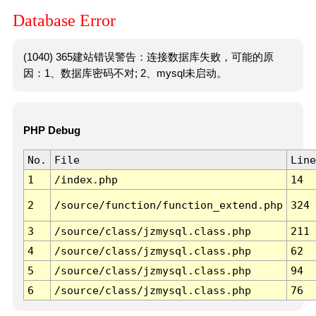
Database Error
(1040) 365建站错误警告：连接数据库失败，可能的原
因：1、数据库密码不对; 2、mysql未启动。
PHP Debug
No.
File
Line
1
/index.php
14
2
/source/function/function_extend.php
324
3
/source/class/jzmysql.class.php
211
4
/source/class/jzmysql.class.php
62
5
/source/class/jzmysql.class.php
94
6
/source/class/jzmysql.class.php
76