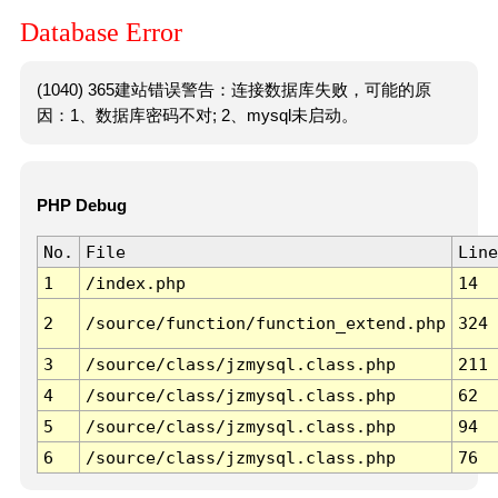
Database Error
(1040) 365建站错误警告：连接数据库失败，可能的原
因：1、数据库密码不对; 2、mysql未启动。
PHP Debug
No.
File
Line
1
/index.php
14
2
/source/function/function_extend.php
324
3
/source/class/jzmysql.class.php
211
4
/source/class/jzmysql.class.php
62
5
/source/class/jzmysql.class.php
94
6
/source/class/jzmysql.class.php
76