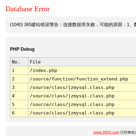
Database Error
(1040) 365建站错误警告：连接数据库失败，可能的原因：1、数
PHP Debug
No.
File
1
/index.php
2
/source/function/function_extend.php
3
/source/class/jzmysql.class.php
4
/source/class/jzmysql.class.php
5
/source/class/jzmysql.class.php
6
/source/class/jzmysql.class.php
www.365jz.com
已经将此