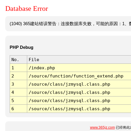
Database Error
(1040) 365建站错误警告：连接数据库失败，可能的原因：1、数
PHP Debug
No.
File
1
/index.php
2
/source/function/function_extend.php
3
/source/class/jzmysql.class.php
4
/source/class/jzmysql.class.php
5
/source/class/jzmysql.class.php
6
/source/class/jzmysql.class.php
www.365jz.com
已经将此